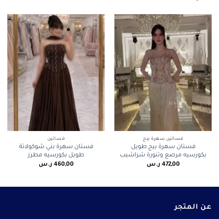
فساتين سهرة بيج
فساتين
فستان سهرة بيج طويل
فستان سهرة بني شوكولاتة
بكورسيه مرصع وتنورة شراشيب
طويل بكورسيه مطرز
472,00
ر.س
460,00
ر.س
عن المتجر