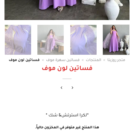
متجر روزيتا
»
المنتجات
»
فساتين سهرة موف
»
فساتين لون موف
فساتين لون موف
*لكرا استرتش& شك *
هذا المنتج غير متوفر في المخزون حالياً.