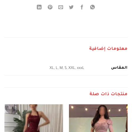
معلومات إضافية
المقاس
XL, L, M, S, XXL, xxxL
منتجات ذات صلة