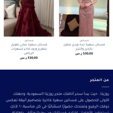
فساتين
فساتين
فستان سهرة جدة وردي مطرز
فستان سهرة عنابي طويل
بالخرز والترتر
بتطريز ورود فاخر لسهرات
الرياض
530,00
ر.س
530,00
ر.س
عن المتجر
روزيتا.. حيث يبدأ سحر أناقتك متجر روزيتا السعودية، وجهتك
الأولى للحصول على فساتين سهرة فاخرة بتصاميم أنيقة تعكس
ذوقك الرفيع وتمنحك حضورًا استثنائيًا في كل مناسبة.✨ لأنكِ