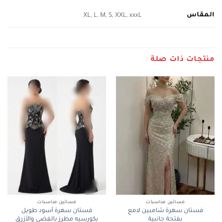
المقاس
XL, L, M, S, XXL, xxxL
منتجات ذات صلة
فساتين مناسبات
فساتين مناسبات
فستان سهرة شامبين لامع
فستان سهرة أسود طويل
بفتحة جانبية
بكورسيه مطرز بالفضي والأزرق