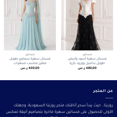
فساتين
فساتين
فستان سهرة أسود وأبيض
فستان سهرة سماوي طويل
طويل بدانتيل وورود بارزة
مطرز مناسب لسهرات
480,00
ر.س
400,00
ر.س
عن المتجر
روزيتا.. حيث يبدأ سحر أناقتك متجر روزيتا السعودية، وجهتك
الأولى للحصول على فساتين سهرة فاخرة بتصاميم أنيقة تعكس