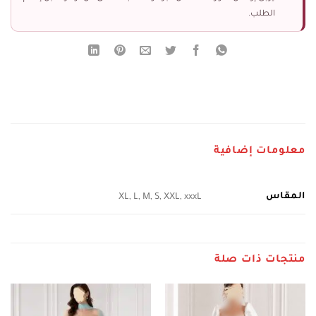
الطلب.
معلومات إضافية
المقاس
XL, L, M, S, XXL, xxxL
منتجات ذات صلة