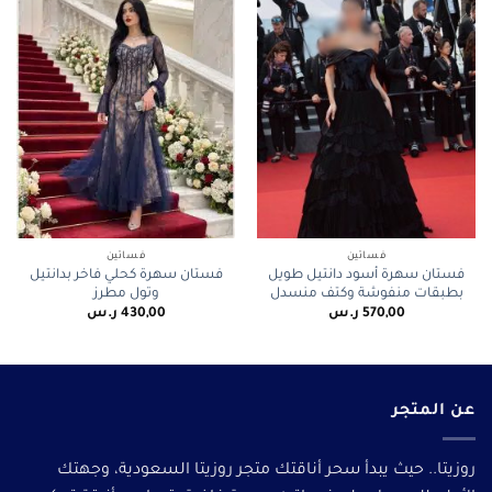
فساتين
فساتين
فستان سهرة أسود دانتيل طويل
فستان سهرة كحلي فاخر بدانتيل
بطبقات منفوشة وكتف منسدل
وتول مطرز
570,00
ر.س
430,00
ر.س
عن المتجر
روزيتا.. حيث يبدأ سحر أناقتك متجر روزيتا السعودية، وجهتك