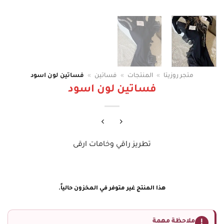
متجر روزيتا
»
المنتجات
»
فساتين
»
فساتين لون اسود
فساتين لون اسود
تطريز راقي وخامات ارقى
هذا المنتج غير متوفر في المخزون حالياً.
ملاحظة مهمة
!