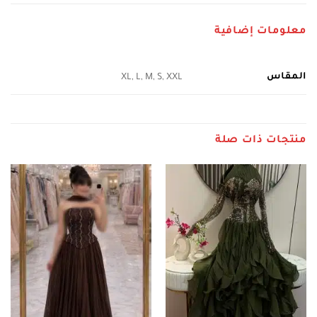
معلومات إضافية
المقاس
XL, L, M, S, XXL
منتجات ذات صلة