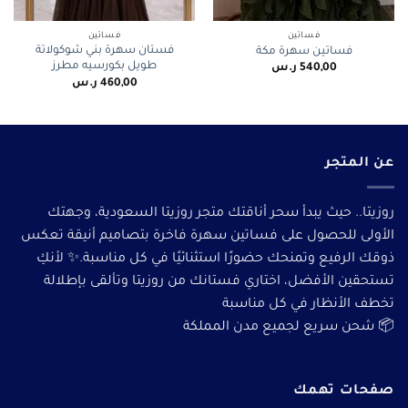
فساتين
فساتين
فستان سهرة بني شوكولاتة
فساتين سهرة مكة
طويل بكورسيه مطرز
540,00
ر.س
460,00
ر.س
عن المتجر
روزيتا.. حيث يبدأ سحر أناقتك متجر روزيتا السعودية، وجهتك
الأولى للحصول على فساتين سهرة فاخرة بتصاميم أنيقة تعكس
ذوقك الرفيع وتمنحك حضورًا استثنائيًا في كل مناسبة.✨ لأنكِ
تستحقين الأفضل، اختاري فستانك من روزيتا وتألقى بإطلالة
تخطف الأنظار في كل مناسبة
📦 شحن سريع لجميع مدن المملكة
صفحات تهمك