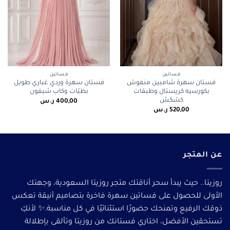
فساتين
فساتين
فستان سهرة شامبين منفوش
فستان سهرة وردي غباري طويل
بكورسيه كريستال وطبقات
بطيّات وكاب شيفون
كشكش
400,00
ر.س
520,00
ر.س
عن المتجر
روزيتا.. حيث يبدأ سحر أناقتك متجر روزيتا السعودية، وجهتك
الأولى للحصول على فساتين سهرة فاخرة بتصاميم أنيقة تعكس
ذوقك الرفيع وتمنحك حضورًا استثنائيًا في كل مناسبة.✨ لأنكِ
تستحقين الأفضل، اختاري فستانك من روزيتا وتألقى بإطلالة