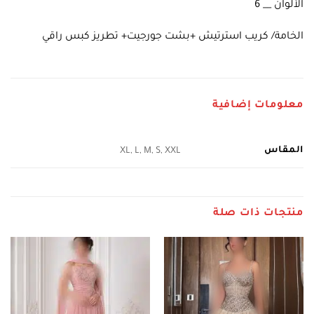
الألوان __ 6
الخامة/ كريب استرتيش +بشت جورجيت+ تطريز كبس راقي
معلومات إضافية
المقاس
XL, L, M, S, XXL
منتجات ذات صلة