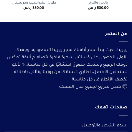
بالخرز والترتر
طويل بشراشيب وكريستال
530,00
ر.س
380,00
ر.س
عن المتجر
روزيتا.. حيث يبدأ سحر أناقتك متجر روزيتا السعودية، وجهتك
الأولى للحصول على فساتين سهرة فاخرة بتصاميم أنيقة تعكس
ذوقك الرفيع وتمنحك حضورًا استثنائيًا في كل مناسبة.✨ لأنكِ
تستحقين الأفضل، اختاري فستانك من روزيتا وتألقى بإطلالة
تخطف الأنظار في كل مناسبة
📦 شحن سريع لجميع مدن المملكة
صفحات تهمك
رسوم الشحن والتوصيل