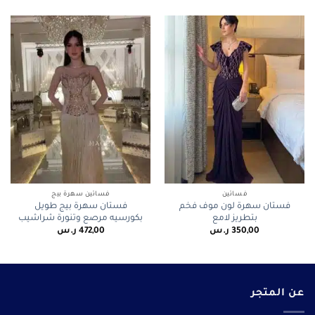
فساتين
فساتين سهرة بيج
فستان سهرة لون موف فخم
فستان سهرة بيج طويل
بتطريز لامع
بكورسيه مرصع وتنورة شراشيب
350,00
ر.س
472,00
ر.س
عن المتجر