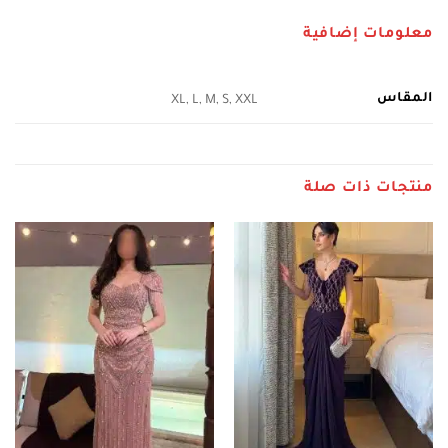
معلومات إضافية
المقاس
XL, L, M, S, XXL
منتجات ذات صلة