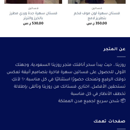
فساتين
فساتين
فستان سهرة لون موف فخم
فستان سهرة جدة وردي مطرز
بتطريز لامع
بالخرز والترتر
350,00
ر.س
530,00
ر.س
عن المتجر
روزيتا.. حيث يبدأ سحر أناقتك متجر روزيتا السعودية، وجهتك
الأولى للحصول على فساتين سهرة فاخرة بتصاميم أنيقة تعكس
ذوقك الرفيع وتمنحك حضورًا استثنائيًا في كل مناسبة.✨ لأنكِ
تستحقين الأفضل، اختاري فستانك من روزيتا وتألقى بإطلالة
تخطف الأنظار في كل مناسبة
📦 شحن سريع لجميع مدن المملكة
صفحات تهمك