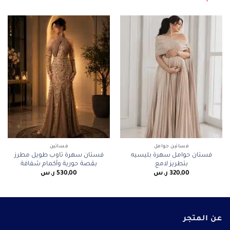
فساتين حوامل
فساتين
فستان حوامل سهرة بليسيه
فستان سهرة تاوب طويل مطرز
بتطريز لامع
بقصة حورية وأكمام شفافة
320,00
ر.س
530,00
ر.س
عن المتجر