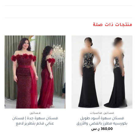
منتجات ذات صلة
فساتين مناسبات
فساتين
فستان سهرة أسود طويل
فستان سهرة جدة | فستان
بكورسيه مطرز بالفضي والأزرق
عنابي فخم بتطريز لامع
360,00
ر.س