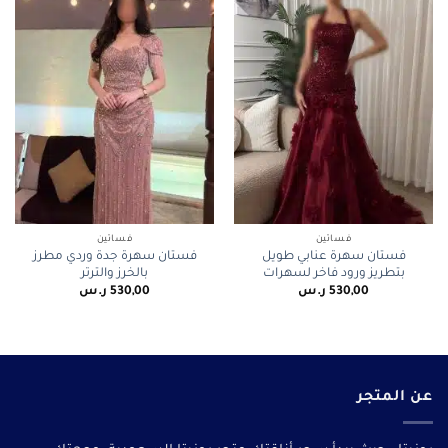
فساتين
فساتين
فستان سهرة عنابي طويل
فستان سهرة جدة وردي مطرز
بتطريز ورود فاخر لسهرات
بالخرز والترتر
530,00
ر.س
530,00
ر.س
عن المتجر