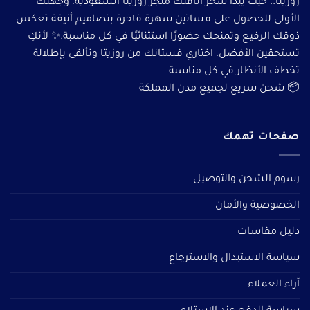
روزيتا.. حيث يبدأ سحر أناقتك متجر روزيتا السعودية، وجهتك
الأولى للحصول على فساتين سهرة فاخرة بتصاميم أنيقة تعكس
ذوقك الرفيع وتمنحك حضورًا استثنائيًا في كل مناسبة.✨ لأنكِ
تستحقين الأفضل، اختاري فستانك من روزيتا وتألقى بإطلالة
تخطف الأنظار في كل مناسبة
📦 شحن سريع لجميع مدن المملكة
صفحات تهمك
رسوم الشحن والتوصيل
الخصوصية والأمان
دليل مقاسات
سياسة الاستبدال والاسترجاع
آراء العملاء