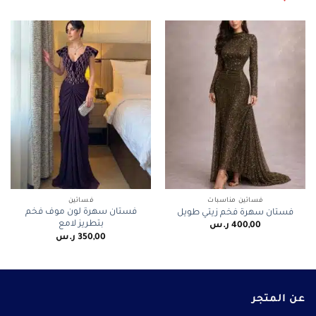
فساتين مناسبات
فساتين
فستان سهرة لون موف فخم
فستان سهرة فخم زيتي طويل
بتطريز لامع
400,00
ر.س
350,00
ر.س
عن المتجر