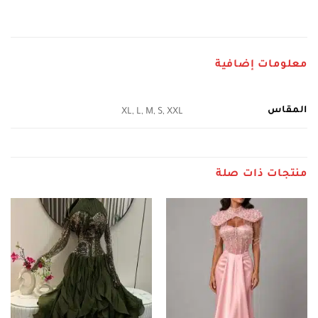
معلومات إضافية
المقاس
XL, L, M, S, XXL
منتجات ذات صلة