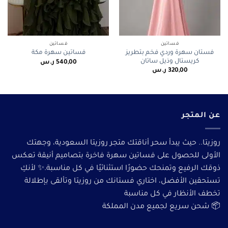
فساتين
فساتين
فستان سهرة وردي فخم بتطريز
فساتين سهرة مكة
كريستال وذيل ساتان
540,00
ر.س
320,00
ر.س
عن المتجر
روزيتا.. حيث يبدأ سحر أناقتك متجر روزيتا السعودية، وجهتك
الأولى للحصول على فساتين سهرة فاخرة بتصاميم أنيقة تعكس
ذوقك الرفيع وتمنحك حضورًا استثنائيًا في كل مناسبة.✨ لأنكِ
تستحقين الأفضل، اختاري فستانك من روزيتا وتألقى بإطلالة
تخطف الأنظار في كل مناسبة
📦 شحن سريع لجميع مدن المملكة