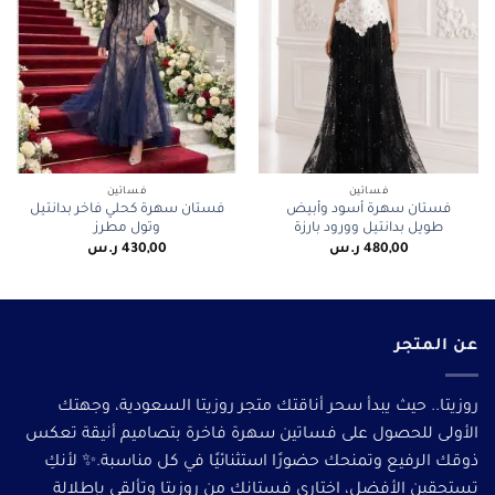
فساتين
فساتين
فستان سهرة أسود وأبيض
فستان سهرة كحلي فاخر بدانتيل
طويل بدانتيل وورود بارزة
وتول مطرز
480,00
ر.س
430,00
ر.س
عن المتجر
روزيتا.. حيث يبدأ سحر أناقتك متجر روزيتا السعودية، وجهتك
الأولى للحصول على فساتين سهرة فاخرة بتصاميم أنيقة تعكس
ذوقك الرفيع وتمنحك حضورًا استثنائيًا في كل مناسبة.✨ لأنكِ
تستحقين الأفضل، اختاري فستانك من روزيتا وتألقى بإطلالة