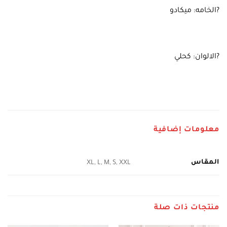
?الخامه: ميكادو
?الالوان: كحلي
معلومات إضافية
المقاس
XL, L, M, S, XXL
منتجات ذات صلة