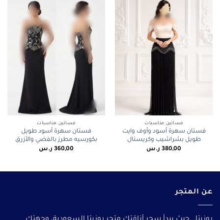
فساتين مناسبات
فساتين مناسبات
فستان سهرة أسود وأوف وايت
فستان سهرة أسود طويل
طويل بشراشيب وكريستال
بكورسيه مطرز بالفضي والأزرق
380,00
ر.س
360,00
ر.س
عن المتجر
روزيتا.. حيث يبدأ سحر أناقتك متجر روزيتا السعودية، وجهتك