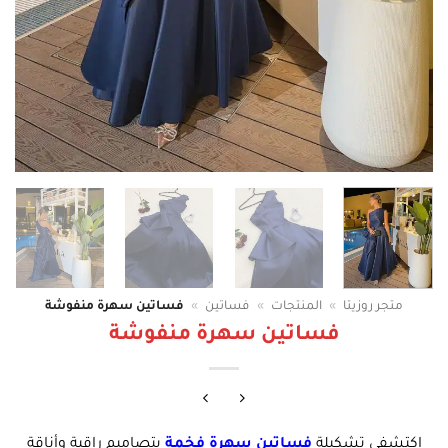
متجر روزيتا
»
المنتجات
»
فساتين
»
فساتين سهرة منفوشة
فساتين سهرة منفوشة
اكتشفي تشكيلة
فساتين سهرة فخمة
بتصاميم راقية وأناقة