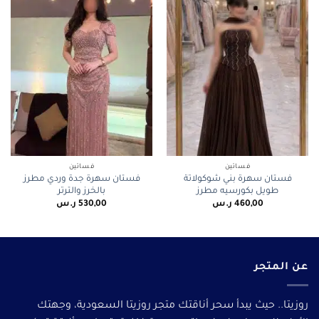
فساتين
فساتين
فستان سهرة بني شوكولاتة
فستان سهرة جدة وردي مطرز
طويل بكورسيه مطرز
بالخرز والترتر
460,00
ر.س
530,00
ر.س
عن المتجر
روزيتا.. حيث يبدأ سحر أناقتك متجر روزيتا السعودية، وجهتك