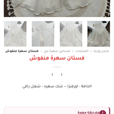
متجر روزيتا
»
المنتجات
»
فساتين سهرة بيج
»
فستان سهرة منفوش
فستان سهرة منفوش
الخامة : اورقنزا — شك سهره – شغل راقي
ملاحظة مهمة
!