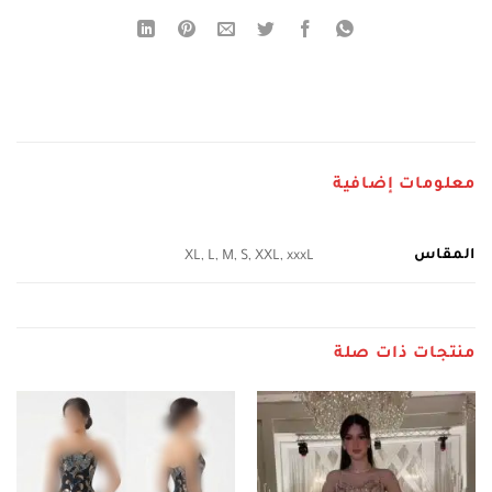
معلومات إضافية
المقاس
XL, L, M, S, XXL, xxxL
منتجات ذات صلة