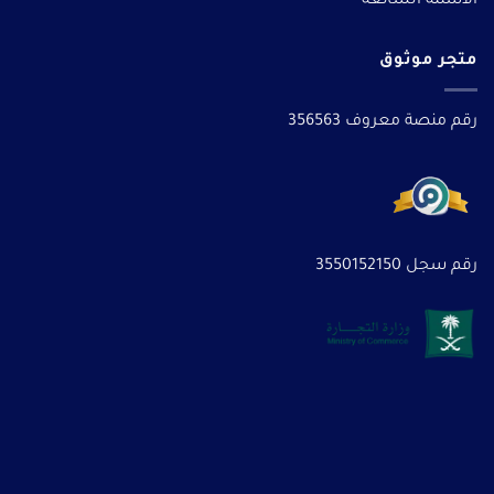
الأسئلة الشائعة
متجر موثوق
رقم منصة معروف 356563
رقم سجل 3550152150