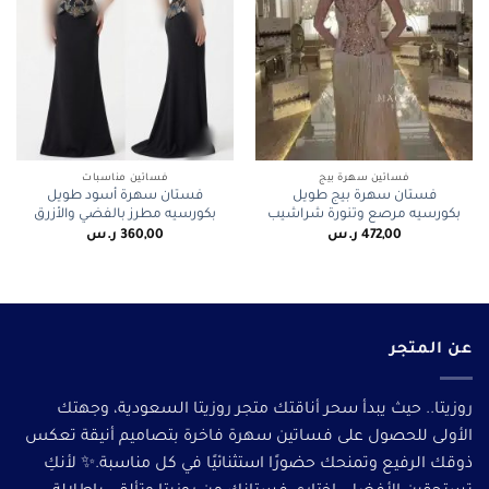
فساتين سهرة بيج
فساتين مناسبات
فستان سهرة بيج طويل
فستان سهرة أسود طويل
بكورسيه مرصع وتنورة شراشيب
بكورسيه مطرز بالفضي والأزرق
472,00
ر.س
360,00
ر.س
عن المتجر
روزيتا.. حيث يبدأ سحر أناقتك متجر روزيتا السعودية، وجهتك
الأولى للحصول على فساتين سهرة فاخرة بتصاميم أنيقة تعكس
ذوقك الرفيع وتمنحك حضورًا استثنائيًا في كل مناسبة.✨ لأنكِ