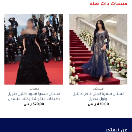
منتجات ذات صلة
فساتين
فساتين
فستان سهرة كحلي فاخر بدانتيل
فستان سهرة أسود دانتيل طويل
وتول مطرز
بطبقات منفوشة وكتف منسدل
430,00
ر.س
570,00
ر.س
عن المتجر