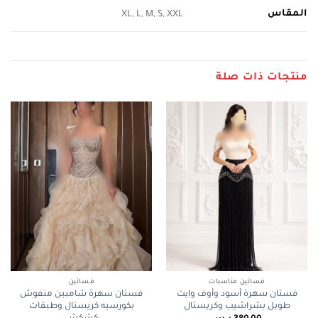
المقاس
XL, L, M, S, XXL
منتجات ذات صلة
فساتين مناسبات
فساتين
فستان سهرة أسود وأوف وايت
فستان سهرة شامبين منفوش
طويل بشراشيب وكريستال
بكورسيه كريستال وطبقات