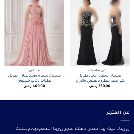
فساتين مناسبات
فساتين
فستان سهرة أسود طويل
فستان سهرة وردي غباري طويل
بكورسيه مطرز بالفضي والأزرق
بطيّات وكاب شيفون
360,00
ر.س
400,00
ر.س
عن المتجر
روزيتا.. حيث يبدأ سحر أناقتك متجر روزيتا السعودية، وجهتك