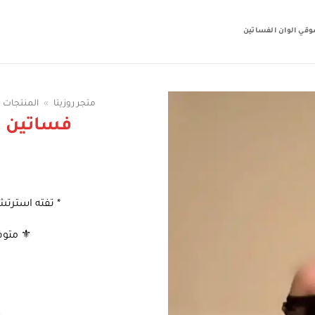
قي الوان الفساتين
متجر روزيتا
»
المنتجات
فساتين 
* تفته استر
⚜️ متوف