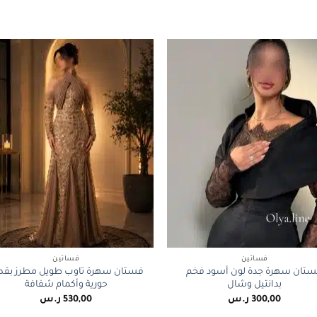
+
فساتين
فساتين
تان سهرة جدة لون أسود فخم
فستان سهرة تاوب طويل مطرز بق
بدانتيل وشال
حورية وأكمام شفافة
300,00
ر.س
530,00
ر.س