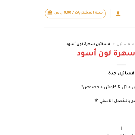
سلة المشتريات /
0,00
ر.س
»
فساتين
»
فساتين سهرة لون أسود
سهرة لون أسود
فساتين جدة
تش + تل & كلوش + فصوص*
ر بالشغل الاصلي ⚜️
!