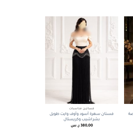
+
+
فساتين مناسبات
صة
فستان سهرة أسود وأوف وايت طويل
بشراشيب وكريستال
380,00
ر.س