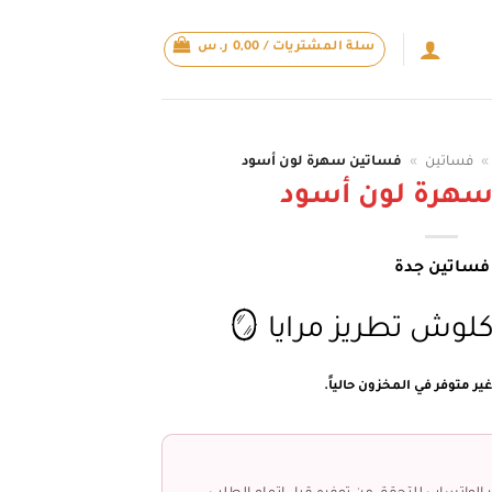
سلة المشتريات /
0,00
ر.س
»
فساتين
»
فساتين سهرة لون أسود
سهرة لون أسود
فساتين جدة
لوش تطريز مرايا 🪞
ير متوفر في المخزون حالياً.