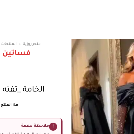
سوقي الوان الفساتين
متجر روزيتا
»
المنتجات
فساتين 
الخامة _تفته ك
هذا المنتج غ
ملاحظة مهمة
!