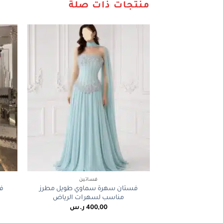
منتجات ذات صلة
+
فساتين
فستان سهرة سماوي طويل مطرز
فس
مناسب لسهرات الرياض
400,00
ر.س