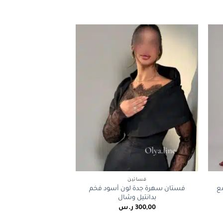
+
+
فساتين
ع
فستان سهرة جدة لون أسود فخم
بدانتيل وشال
300,00
ر.س