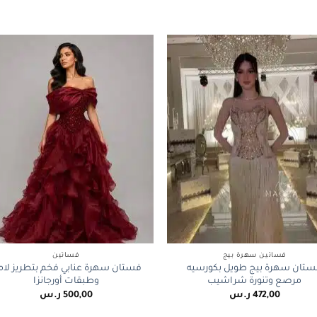
+
فساتين سهرة بيج
فساتين
تان سهرة بيج طويل بكورسيه
فستان سهرة عنابي فخم بتطريز لام
مرصع وتنورة شراشيب
وطبقات أورجانزا
472,00
ر.س
500,00
ر.س