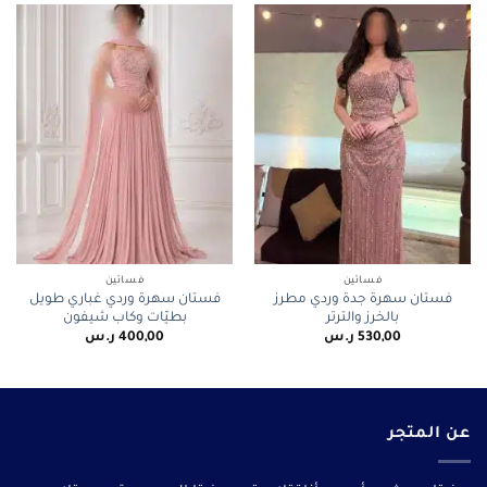
فساتين
فساتين
فستان سهرة جدة وردي مطرز
فستان سهرة وردي غباري طويل
بالخرز والترتر
بطيّات وكاب شيفون
530,00
ر.س
400,00
ر.س
عن المتجر