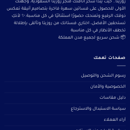
روزيتا.. حيث يبدأ سحر أناقتك متجر روزيتا السعودية، وجهتك
الأولى للحصول على فساتين سهرة فاخرة بتصاميم أنيقة تعكس
ذوقك الرفيع وتمنحك حضورًا استثنائيًا في كل مناسبة.✨ لأنكِ
تستحقين الأفضل، اختاري فستانك من روزيتا وتألقى بإطلالة
تخطف الأنظار في كل مناسبة
📦 شحن سريع لجميع مدن المملكة
صفحات تهمك
رسوم الشحن والتوصيل
الخصوصية والأمان
دليل مقاسات
سياسة الاستبدال والاسترجاع
آراء العملاء