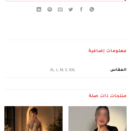
معلومات إضافية
المقاس
XL, L, M, S, XXL
منتجات ذات صلة