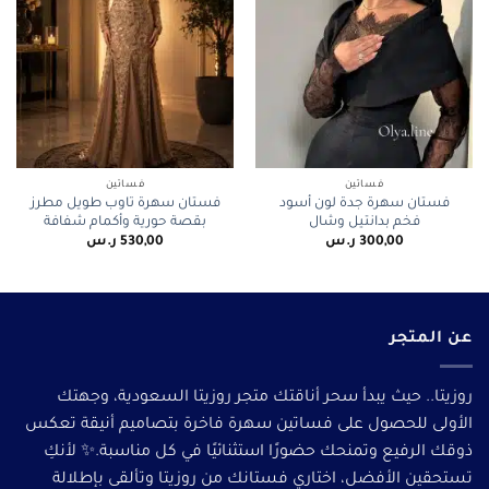
فساتين
فساتين
فستان سهرة جدة لون أسود
فستان سهرة تاوب طويل مطرز
فخم بدانتيل وشال
بقصة حورية وأكمام شفافة
300,00
ر.س
530,00
ر.س
عن المتجر
روزيتا.. حيث يبدأ سحر أناقتك متجر روزيتا السعودية، وجهتك
الأولى للحصول على فساتين سهرة فاخرة بتصاميم أنيقة تعكس
ذوقك الرفيع وتمنحك حضورًا استثنائيًا في كل مناسبة.✨ لأنكِ
تستحقين الأفضل، اختاري فستانك من روزيتا وتألقى بإطلالة