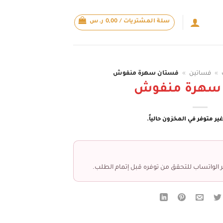
سلة المشتريات /
0,00
ر.س
»
فساتين
»
فستان سهرة منفوش
سهرة منفوش
ير متوفر في المخزون حالياً.
 الواتساب للتحقق من توفره قبل إتمام الطلب.