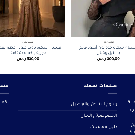
+
فساتين
فساتين
تان سهرة جدة لون أسود فخم
فستان سهرة تاوب طويل مطرز بق
بدانتيل وشال
حورية وأكمام شفافة
300,00
ر.س
530,00
ر.س
صفحات تهمك
متجر
دية،
رقم م
رسوم الشحن والتوصيل
رة
الخصوصية والأمان
ين
دليل مقاسات
لة