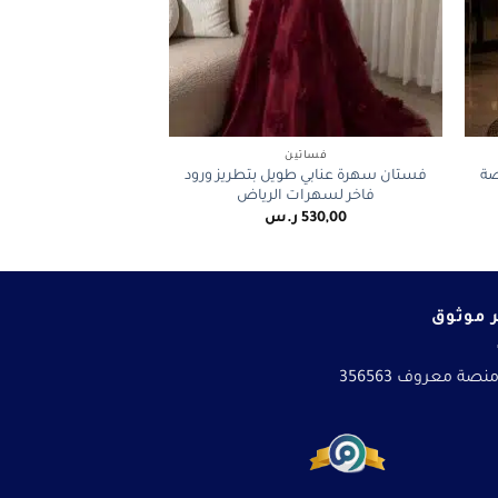
+
+
فساتين
صة
فستان سهرة عنابي طويل بتطريز ورود
فاخر لسهرات الرياض
530,00
ر.س
 موثوق
نصة معروف 356563