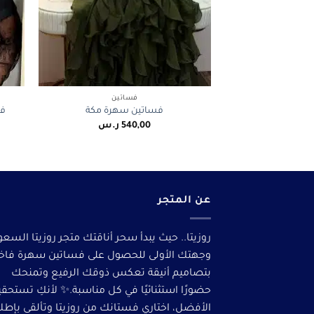
+
فساتين
فس
فساتين سهرة مكة
540,00
ر.س
عن المتجر
روزيتا.. حيث يبدأ سحر أناقتك متجر روزيتا السعو
وجهتك الأولى للحصول على فساتين سهرة فاخ
بتصاميم أنيقة تعكس ذوقك الرفيع وتمنحك
حضورًا استثنائيًا في كل مناسبة.✨ لأنكِ تستحق
الأفضل، اختاري فستانك من روزيتا وتألقى بإطلا