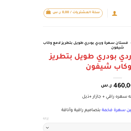
سلة المشتريات /
0,00
ر.س
فستان سهرة وردي بودري طويل بتطريز لامع وكاب
شيفون
ي بودري طويل بتطريز
وكاب شيفون
460,0
ر.س
ه سهره راقي + جازار +ذيل
ن سهرة فخمة
بتصاميم راقية وأناقة
إزالة