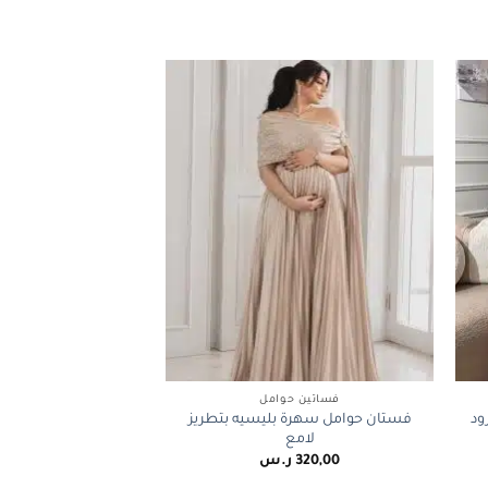
+
+
فساتين حوامل
ود
فستان حوامل سهرة بليسيه بتطريز
لامع
320,00
ر.س