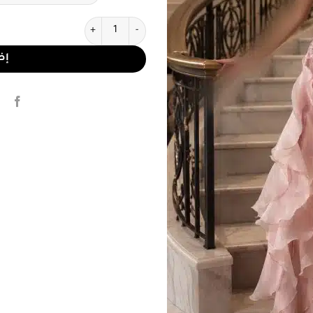
كمية فستان سهرة وردي بودري طو
إض