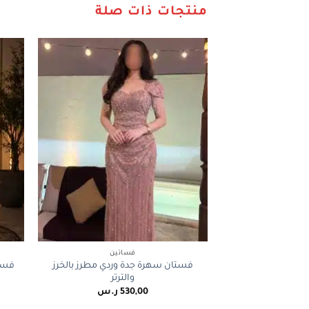
منتجات ذات صلة
+
فساتين
فستان سهرة جدة وردي مطرز بالخرز
فست
والترتر
530,00
ر.س