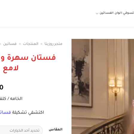
سوقي الوان الفساتين
متجر روزيتا
»
المنتجات
»
فساتين
»
فستان سهرة ورد
لامع 
0
الخامه / كلف
اكتشفي تشكيلة
فساتي
المقاس