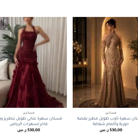
+
فساتين
فساتين
ان سهرة تاوب طويل مطرز بقصة
فستان سهرة عنابي طويل بتطريز ور
حورية وأكمام شفافة
فاخر لسهرات الرياض
530,00
ر.س
530,00
ر.س