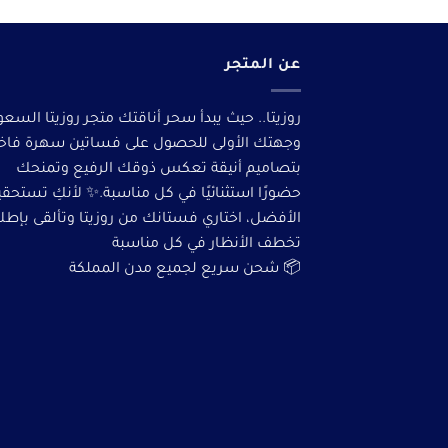
عن المتجر
روزيتا.. حيث يبدأ سحر أناقتك متجر روزيتا السعو
وجهتك الأولى للحصول على فساتين سهرة فاخ
بتصاميم أنيقة تعكس ذوقك الرفيع وتمنحك
حضورًا استثنائيًا في كل مناسبة.✨ لأنكِ تستحق
الأفضل، اختاري فستانك من روزيتا وتألقى بإطلا
تخطف الأنظار في كل مناسبة
📦 شحن سريع لجميع مدن المملكة