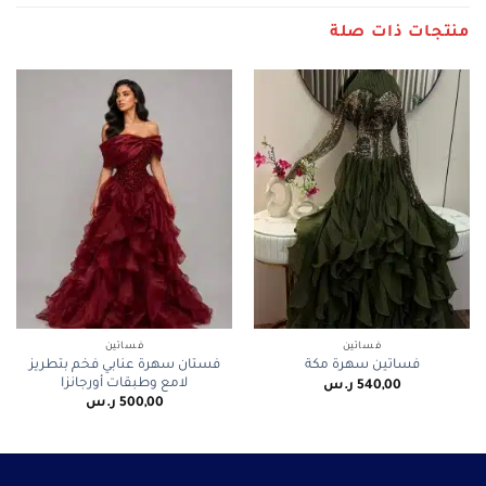
منتجات ذات صلة
فساتين
فساتين
فستان سهرة عنابي فخم بتطريز
فساتين سهرة مكة
لامع وطبقات أورجانزا
540,00
ر.س
500,00
ر.س