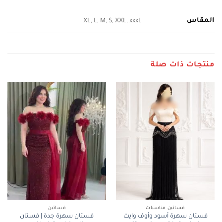
المقاس
XL, L, M, S, XXL, xxxL
منتجات ذات صلة
فساتين مناسبات
فساتين
فستان سهرة أسود وأوف وايت
فستان سهرة جدة | فستان