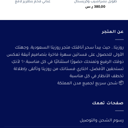
طويل بشراشيب وكريستال
عنابي فخم بتطريز لامع
380,00
ر.س
عن المتجر
روزيتا.. حيث يبدأ سحر أناقتك متجر روزيتا السعودية، وجهتك
الأولى للحصول على فساتين سهرة فاخرة بتصاميم أنيقة تعكس
ذوقك الرفيع وتمنحك حضورًا استثنائيًا في كل مناسبة.✨ لأنكِ
تستحقين الأفضل، اختاري فستانك من روزيتا وتألقى بإطلالة
تخطف الأنظار في كل مناسبة
📦 شحن سريع لجميع مدن المملكة
صفحات تهمك
رسوم الشحن والتوصيل