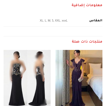
معلومات إضافية
المقاس
XL, L, M, S, XXL, xxxL
منتجات ذات صلة