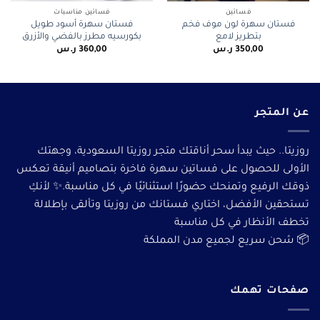
فساتين
فساتين مناسبات
فستان سهرة لون موف فخم
فستان سهرة أسود طويل
بتطريز لامع
بكورسيه مطرز بالفضي والأزرق
350,00
ر.س
360,00
ر.س
عن المتجر
روزيتا.. حيث يبدأ سحر أناقتك متجر روزيتا السعودية، وجهتك
الأولى للحصول على فساتين سهرة فاخرة بتصاميم أنيقة تعكس
ذوقك الرفيع وتمنحك حضورًا استثنائيًا في كل مناسبة.✨ لأنكِ
تستحقين الأفضل، اختاري فستانك من روزيتا وتألقى بإطلالة
تخطف الأنظار في كل مناسبة
📦 شحن سريع لجميع مدن المملكة
صفحات تهمك