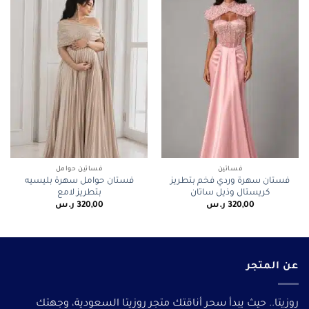
فساتين
فساتين حوامل
فستان سهرة وردي فخم بتطريز
فستان حوامل سهرة بليسيه
كريستال وذيل ساتان
بتطريز لامع
320,00
ر.س
320,00
ر.س
عن المتجر
روزيتا.. حيث يبدأ سحر أناقتك متجر روزيتا السعودية، وجهتك