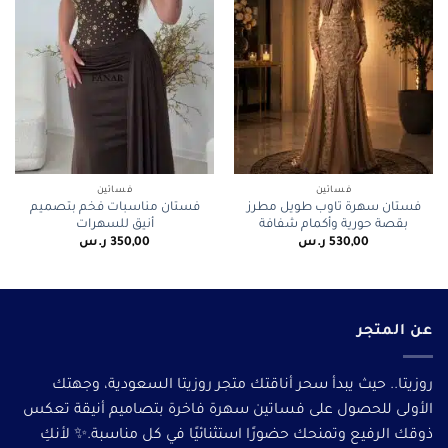
فساتين
فساتين
فستان سهرة تاوب طويل مطرز
فستان مناسبات فخم بتصميم
بقصة حورية وأكمام شفافة
أنيق للسهرات
530,00
ر.س
350,00
ر.س
عن المتجر
روزيتا.. حيث يبدأ سحر أناقتك متجر روزيتا السعودية، وجهتك
الأولى للحصول على فساتين سهرة فاخرة بتصاميم أنيقة تعكس
ذوقك الرفيع وتمنحك حضورًا استثنائيًا في كل مناسبة.✨ لأنكِ