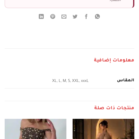
الطلب.
معلومات إضافية
المقاس
XL, L, M, S, XXL, xxxL
منتجات ذات صلة