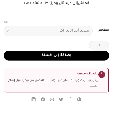
القماش|تل كرستال وخرز بطانه تفته +هدب
إزالة
المقاس
كمية فستان سهرة جدة وردي مطرز بالخرز والترتر
إضافة إلى السلة
ملاحظة مهمة
!
يرجى إرسال صورة الفستان عبر الواتساب للتحقق من توفره قبل إتمام
الطلب.