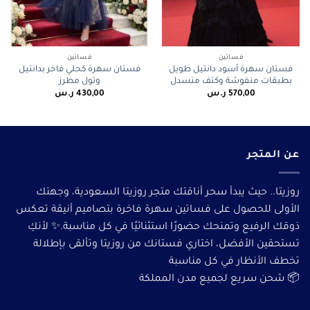
فساتين
فساتين
فستان سهرة أسود دانتيل طويل
فستان سهرة كحلي فاخر بدانتيل
بطبقات منفوشة وكتف منسدل
وتول مطرز
570,00
ر.س
430,00
ر.س
عن المتجر
روزيتا.. حيث يبدأ سحر أناقتك متجر روزيتا السعودية، وجهتك
الأولى للحصول على فساتين سهرة فاخرة بتصاميم أنيقة تعكس
ذوقك الرفيع وتمنحك حضورًا استثنائيًا في كل مناسبة.✨ لأنكِ
تستحقين الأفضل، اختاري فستانك من روزيتا وتألقى بإطلالة
تخطف الأنظار في كل مناسبة
📦 شحن سريع لجميع مدن المملكة