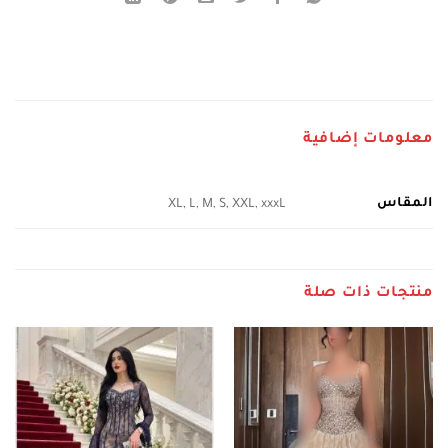
معلومات إضافية
المقاس
XL, L, M, S, XXL, xxxL
منتجات ذات صلة