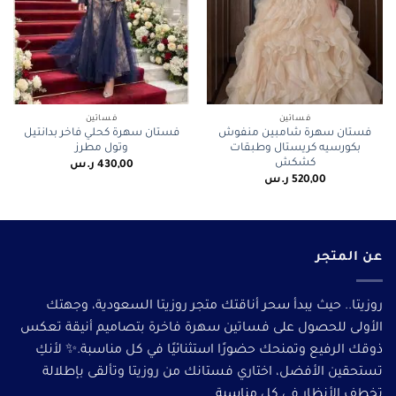
فساتين
فساتين
فستان سهرة شامبين منفوش
فستان سهرة كحلي فاخر بدانتيل
بكورسيه كريستال وطبقات
وتول مطرز
كشكش
430,00
ر.س
520,00
ر.س
عن المتجر
روزيتا.. حيث يبدأ سحر أناقتك متجر روزيتا السعودية، وجهتك
الأولى للحصول على فساتين سهرة فاخرة بتصاميم أنيقة تعكس
ذوقك الرفيع وتمنحك حضورًا استثنائيًا في كل مناسبة.✨ لأنكِ
تستحقين الأفضل، اختاري فستانك من روزيتا وتألقى بإطلالة
تخطف الأنظار في كل مناسبة