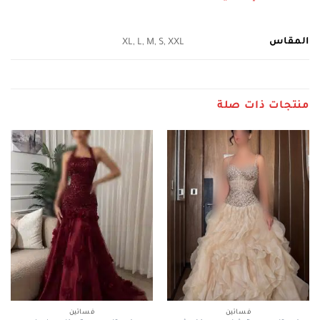
المقاس
XL, L, M, S, XXL
منتجات ذات صلة
فساتين
فساتين