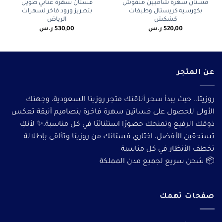
فستان سهرة شامبين منفوش
فستان سهرة عنابي طويل
بكورسيه كريستال وطبقات
بتطريز ورود فاخر لسهرات
كشكش
الرياض
520,00
ر.س
530,00
ر.س
عن المتجر
روزيتا.. حيث يبدأ سحر أناقتك متجر روزيتا السعودية، وجهتك
الأولى للحصول على فساتين سهرة فاخرة بتصاميم أنيقة تعكس
ذوقك الرفيع وتمنحك حضورًا استثنائيًا في كل مناسبة.✨ لأنكِ
تستحقين الأفضل، اختاري فستانك من روزيتا وتألقى بإطلالة
تخطف الأنظار في كل مناسبة
📦 شحن سريع لجميع مدن المملكة
صفحات تهمك