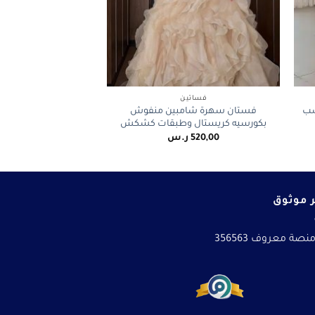
+
+
فساتين
سب
فستان سهرة شامبين منفوش
بكورسيه كريستال وطبقات كشكش
520,00
ر.س
 موثوق
نصة معروف 356563