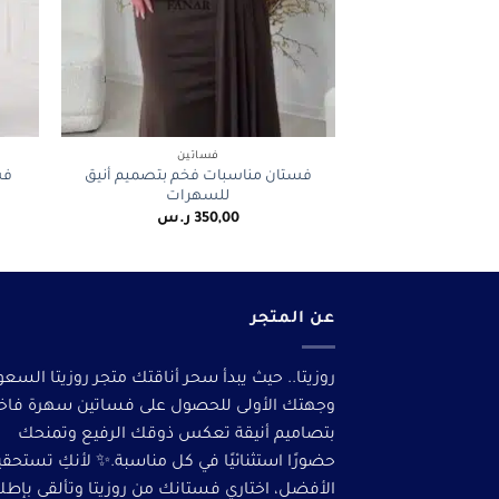
+
فساتين
فستان مناسبات فخم بتصميم أنيق
فس
للسهرات
350,00
ر.س
عن المتجر
روزيتا.. حيث يبدأ سحر أناقتك متجر روزيتا السعو
وجهتك الأولى للحصول على فساتين سهرة فاخ
بتصاميم أنيقة تعكس ذوقك الرفيع وتمنحك
حضورًا استثنائيًا في كل مناسبة.✨ لأنكِ تستحق
الأفضل، اختاري فستانك من روزيتا وتألقى بإطلا