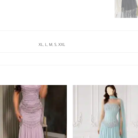
XL, L, M, S, XXL