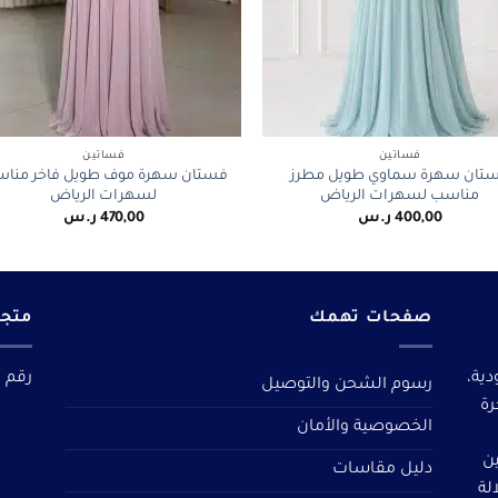
+
فساتين
فساتين
تان سهرة سماوي طويل مطرز
فستان سهرة موف طويل فاخر منا
مناسب لسهرات الرياض
لسهرات الرياض
400,00
ر.س
470,00
ر.س
صفحات تهمك
متجر
دية،
رقم م
رسوم الشحن والتوصيل
رة
الخصوصية والأمان
ين
دليل مقاسات
لة