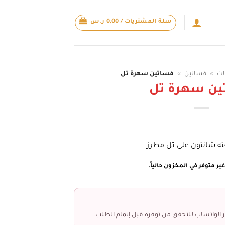
سلة المشتريات /
0,00
ر.س
ات
»
فساتين
»
فساتين سهرة تل
ين سهرة تل
فته شانتون على تل مطرز
ير متوفر في المخزون حالياً.
 الواتساب للتحقق من توفره قبل إتمام الطلب.