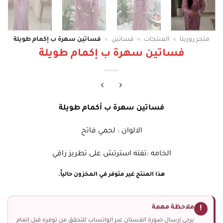
متجر روزيتا
»
المنتجات
»
فساتين
»
فساتين سهرة ب إكمام طويلة
فساتين سهرة ب إكمام طويلة
فساتين سهرة ب أكمام طويلة
الالوان : لحمي فاتح
الخامه :تفته استرتش على تطريز راقي
هذا المنتج غير متوفر في المخزون حالياً.
ملاحظة مهمة
!
يرجى إرسال صورة الفستان عبر الواتساب للتحقق من توفره قبل إتمام