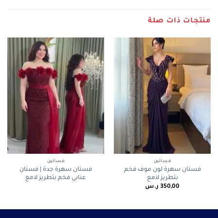
منتجات ذات صلة
فساتين
فساتين
فستان سهرة لون موف فخم
فستان سهرة جدة | فستان
بتطريز لامع
عنابي فخم بتطريز لامع
350,00
ر.س