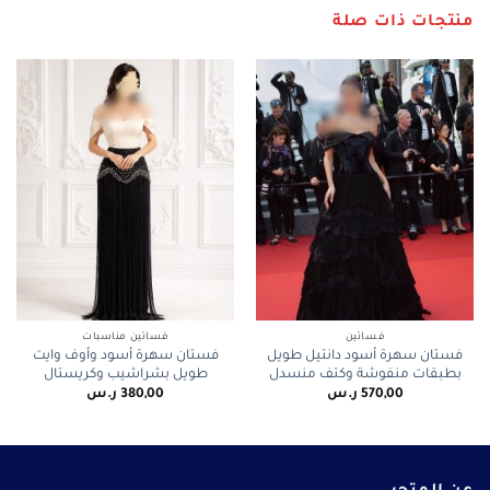
منتجات ذات صلة
فساتين
فساتين مناسبات
فستان سهرة أسود دانتيل طويل
فستان سهرة أسود وأوف وايت
بطبقات منفوشة وكتف منسدل
طويل بشراشيب وكريستال
570,00
ر.س
380,00
ر.س