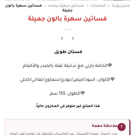
متجر روزيتا
»
المنتجات
»
فساتين سهرة بيضاء
»
فساتين سهرة بالون
جميلة
فساتين سهرة بالون جميلة
فستان طويل
🌹الخامه:باربي مع تدخيلة تفته بالصدر والأكمام
🌹الألوان: اسود/ابيض/عودي/سماوي/تفاحي/كحلي
🌹الطول: 155 سم
هذا المنتج غير متوفر في المخزون حالياً.
ملاحظة مهمة
!
يرجى إرسال صورة الفستان عبر الواتساب للتحقق من توفره قبل إتمام