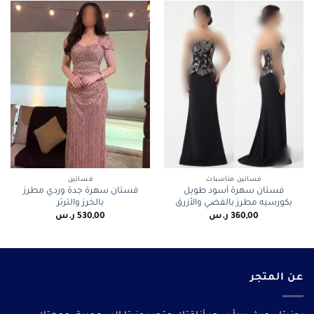
فساتين مناسبات
فساتين
فستان سهرة أسود طويل
فستان سهرة جدة وردي مطرز
بكورسيه مطرز بالفضي والأزرق
بالخرز والترتر
360,00
ر.س
530,00
ر.س
عن المتجر