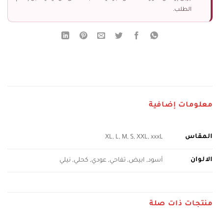
الطلب.
معلومات إضافية
المقاس
XL, L, M, S, XXL, xxxL
الالوان
أسود, ابيض, تفاحي, عودي, كحلي, نيلي
منتجات ذات صلة