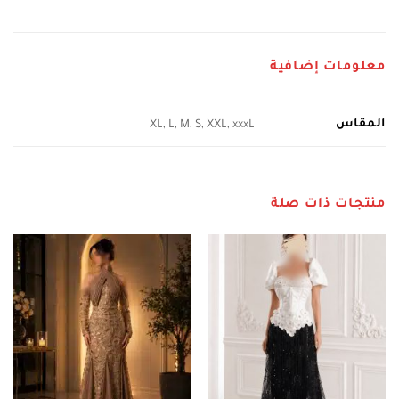
معلومات إضافية
المقاس
XL, L, M, S, XXL, xxxL
منتجات ذات صلة