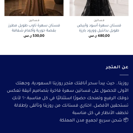
فساتين
فساتين
فستان سهرة أسود وأبيض
فستان سهرة تاوب طويل مطرز
طويل بدانتيل وورود بارزة
بقصة حورية وأكمام شفافة
480,00
ر.س
530,00
ر.س
عن المتجر
روزيتا.. حيث يبدأ سحر أناقتك متجر روزيتا السعودية، وجهتك
الأولى للحصول على فساتين سهرة فاخرة بتصاميم أنيقة تعكس
ذوقك الرفيع وتمنحك حضورًا استثنائيًا في كل مناسبة.✨ لأنكِ
تستحقين الأفضل، اختاري فستانك من روزيتا وتألقى بإطلالة
تخطف الأنظار في كل مناسبة
📦 شحن سريع لجميع مدن المملكة