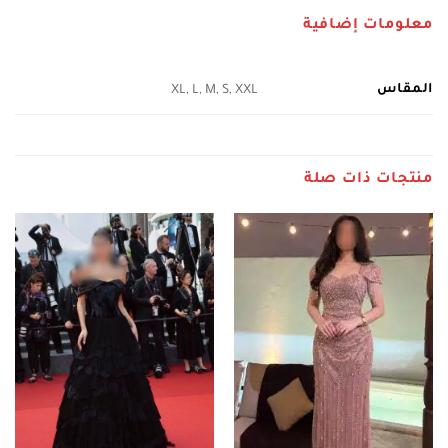
معلومات إضافية
المقاس
XL, L, M, S, XXL
منتجات ذات صلة