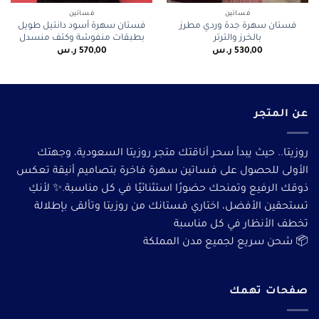
فساتين
فساتين
فستان سهرة جدة وردي مطرز
فستان سهرة أسود دانتيل طويل
بالخرز والترتر
بطبقات منفوشة وكتف منسدل
530,00
ر.س
570,00
ر.س
عن المتجر
روزيتا.. حيث يبدأ سحر أناقتك متجر روزيتا السعودية، وجهتك
الأولى للحصول على فساتين سهرة فاخرة بتصاميم أنيقة تعكس
ذوقك الرفيع وتمنحك حضورًا استثنائيًا في كل مناسبة.✨ لأنكِ
تستحقين الأفضل، اختاري فستانك من روزيتا وتألقى بإطلالة
تخطف الأنظار في كل مناسبة
📦 شحن سريع لجميع مدن المملكة
صفحات تهمك