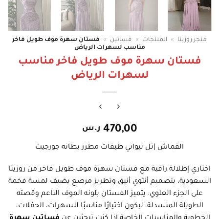
متجر روزيتا
»
المنتجات
»
فساتين
»
فستان سهرة موف طويل فاخر
مناسب لسهرات الرياض
فستان سهرة موف طويل فاخر مناسب
لسهرات الرياض
470,00
ر.س
القماش |تل تيواني طبقات مطرز بطانه جورجيت
اختاري إطلالة راقية مع فستان سهرة موف طويل فاخر من روزيتا
السعودية، بتصميم أنثوي أنيق وتطريز مرصع يضيف لمسة فخمة
على الجزء العلوي. يتميز الفستان بلونه الموف الناعم وقصته
الطويلة المنسدلة، ليكون اختيارًا مناسبًا للسهرات، الحفلات،
الخطوبة والمناسبات الخاصة.إذا كنتِ تبحثين عن
فساتين سهرة