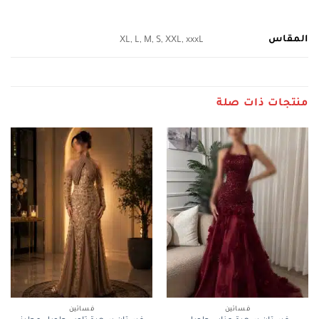
المقاس
XL, L, M, S, XXL, xxxL
منتجات ذات صلة
فساتين
فساتين