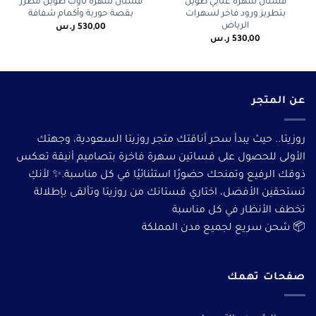
فستان سهرة عنابي طويل
فستان سهرة تاوب طويل مطرز
بتطريز ورود فاخر لسهرات
بقصة حورية وأكمام شفافة
الرياض
530,00
ر.س
530,00
ر.س
عن المتجر
روزيتا.. حيث يبدأ سحر أناقتك متجر روزيتا السعودية، وجهتك
الأولى للحصول على فساتين سهرة فاخرة بتصاميم أنيقة تعكس
ذوقك الرفيع وتمنحك حضورًا استثنائيًا في كل مناسبة.✨ لأنكِ
تستحقين الأفضل، اختاري فستانك من روزيتا وتألقى بإطلالة
تخطف الأنظار في كل مناسبة
📦 شحن سريع لجميع مدن المملكة
صفحات تهمك