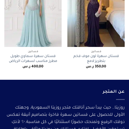
فساتين
فساتين
فستان سهرة لون موف فخم
فستان سهرة سماوي طويل
بتطريز لامع
مطرز مناسب لسهرات الرياض
350,00
ر.س
400,00
ر.س
عن المتجر
روزيتا.. حيث يبدأ سحر أناقتك متجر روزيتا السعودية، وجهتك
الأولى للحصول على فساتين سهرة فاخرة بتصاميم أنيقة تعكس
ذوقك الرفيع وتمنحك حضورًا استثنائيًا في كل مناسبة.✨ لأنكِ