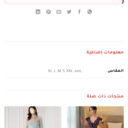
معلومات إضافية
المقاس
XL, L, M, S, XXL, xxxL
منتجات ذات صلة