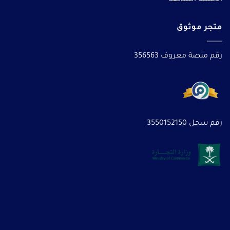
الأسئلة الشائعة
متجر موثوق
رقم منصة معروف 356563
رقم سجل 3550152150