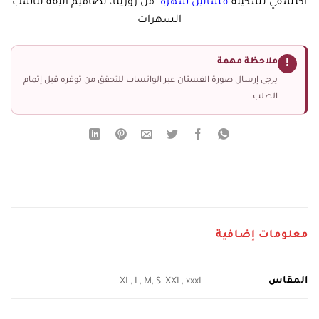
اكتشفي تشكيلة
فساتين سهرة
من روزيتا، تصاميم أنيقة تناسب
السهرات
ملاحظة مهمة
!
يرجى إرسال صورة الفستان عبر الواتساب للتحقق من توفره قبل إتمام
الطلب.
معلومات إضافية
المقاس
XL, L, M, S, XXL, xxxL