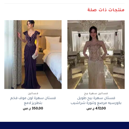
منتجات ذات صلة
فساتين سهرة بيج
فساتين
فستان سهرة بيج طويل
فستان سهرة لون موف فخم
بكورسيه مرصع وتنورة شراشيب
بتطريز لامع
472,00
ر.س
350,00
ر.س