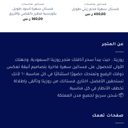
فساتين مناسبات
فساتين مناسبات
فستان سهرة أسود طويل
فستان سهرة فخم زيتي طويل
بكورسيه مطرز بالفضي والأزرق
400,00
ر.س
360,00
ر.س
عن المتجر
روزيتا.. حيث يبدأ سحر أناقتك متجر روزيتا السعودية، وجهتك
الأولى للحصول على فساتين سهرة فاخرة بتصاميم أنيقة تعكس
ذوقك الرفيع وتمنحك حضورًا استثنائيًا في كل مناسبة.✨ لأنكِ
تستحقين الأفضل، اختاري فستانك من روزيتا وتألقى بإطلالة
تخطف الأنظار في كل مناسبة
📦 شحن سريع لجميع مدن المملكة
صفحات تهمك