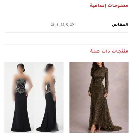
معلومات إضافية
المقاس
XL, L, M, S, XXL
منتجات ذات صلة