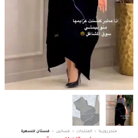
متجر روزيتا
»
المنتجات
»
فساتين
»
فستان للسهرة