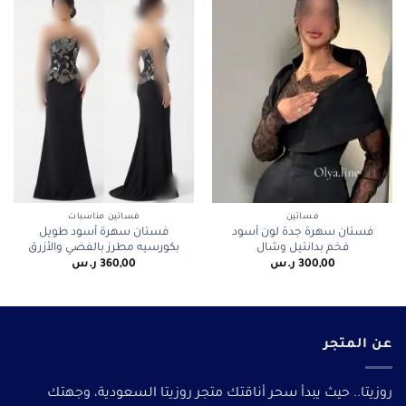
فساتين
فساتين مناسبات
فستان سهرة جدة لون أسود
فستان سهرة أسود طويل
فخم بدانتيل وشال
بكورسيه مطرز بالفضي والأزرق
300,00
ر.س
360,00
ر.س
عن المتجر
روزيتا.. حيث يبدأ سحر أناقتك متجر روزيتا السعودية، وجهتك