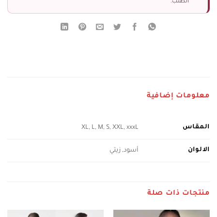
الطلب.
معلومات إضافية
المقاس
XL, L, M, S, XXL, xxxL
الالوان
أسود, زيتي
منتجات ذات صلة