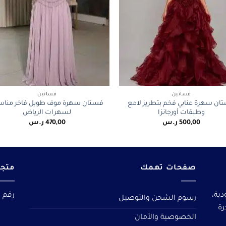
+
فساتين
فساتين
ان سهرة عنابي فخم بتطريز لامع
فستان سهرة موف طويل فاخر منا
وطبقات أورجانزا
لسهرات الرياض
500,00
ر.س
470,00
ر.س
صفحات تهمك
متجر
دية،
رقم م
رسوم الشحن والتوصيل
رة
الخصوصية والأمان