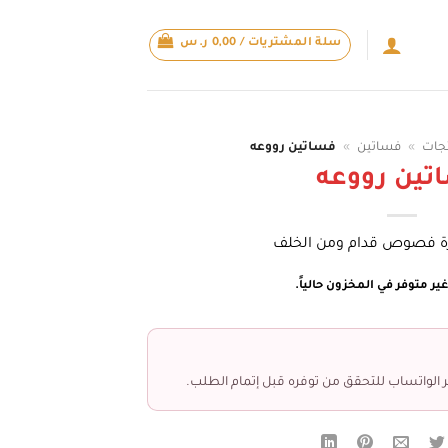
سلة المشتريات /
0,00
ر.س
تجات
»
فساتين
»
فساتين رووعه
تين رووعه
 فصوص قدام ومن الخلف
ير متوفر في المخزون حالياً.
 الواتساب للتحقق من توفره قبل إتمام الطلب.