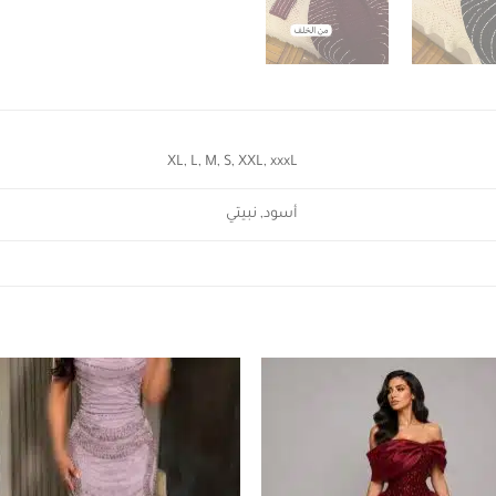
XL, L, M, S, XXL, xxxL
أسود, نبيتي