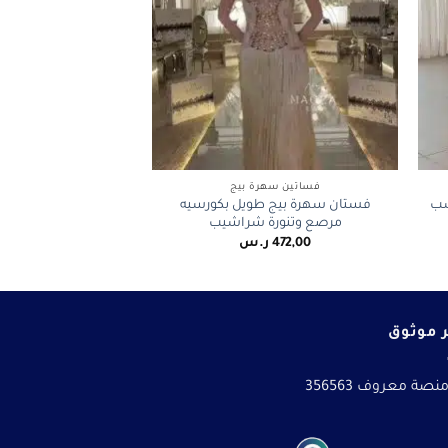
+
+
فساتين سهرة بيج
سب
فستان سهرة بيج طويل بكورسيه
مرصع وتنورة شراشيب
472,00
ر.س
 موثوق
نصة معروف 356563