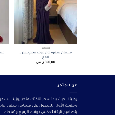
+
فساتين
فستان سهرة لون موف فخم بتطريز
فست
لامع
350,00
ر.س
عن المتجر
روزيتا.. حيث يبدأ سحر أناقتك متجر روزيتا السعو
وجهتك الأولى للحصول على فساتين سهرة فاخ
بتصاميم أنيقة تعكس ذوقك الرفيع وتمنحك