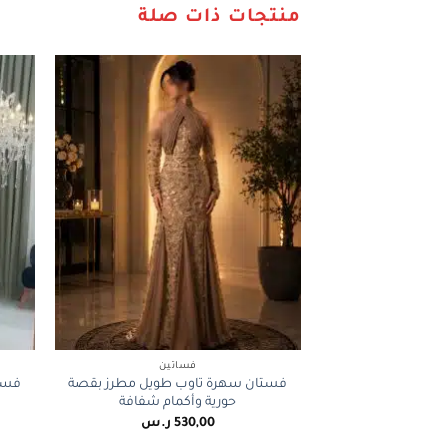
منتجات ذات صلة
+
فساتين
فستان سهرة تاوب طويل مطرز بقصة
فستا
حورية وأكمام شفافة
530,00
ر.س