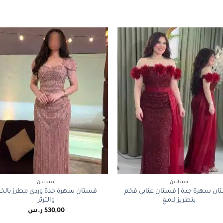
+
فساتين
فساتين
ن سهرة جدة | فستان عنابي فخم
فستان سهرة جدة وردي مطرز بالخر
بتطريز لامع
والترتر
530,00
ر.س