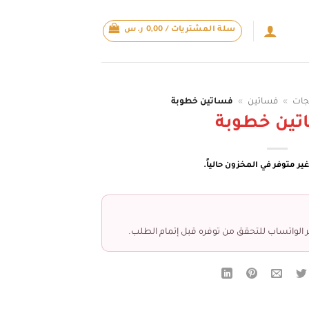
سلة المشتريات /
0,00
ر.س
جات
»
فساتين
»
فساتين خطوبة
تين خطوبة
ير متوفر في المخزون حالياً.
 الواتساب للتحقق من توفره قبل إتمام الطلب.