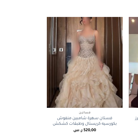
+
+
فساتين
ز
فستان سهرة شامبين منفوش
بكورسيه كريستال وطبقات كشكش
520,00
ر.س